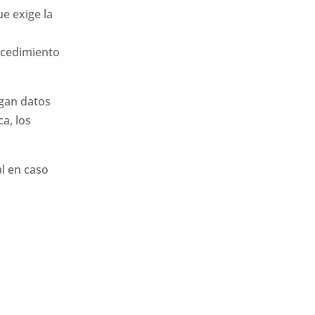
e exige la
ocedimiento
gan datos
a, los
l en caso