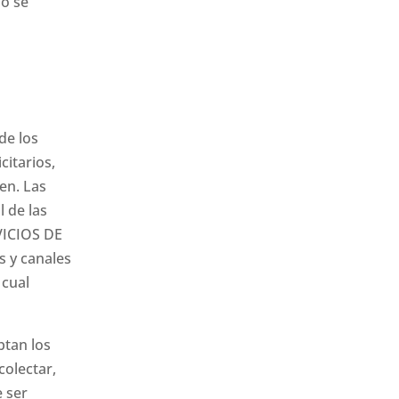
io se
de los
itarios,
en. Las
 de las
RVICIOS DE
s y canales
 cual
ptan los
olectar,
 ser