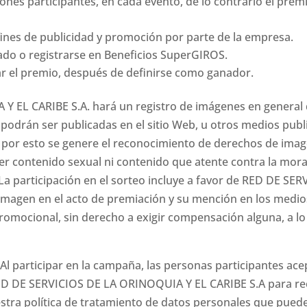
nes participantes, en cada evento, de lo contrario el prem
fines de publicidad y promoción por parte de la empresa.
rado o registrarse en Beneficios SuperGIROS.
mar el premio, después de definirse como ganador.
 EL CARIBE S.A. hará un registro de imágenes en general 
odrán ser publicadas en el sitio Web, u otros medios public
e por esto se genere el reconocimiento de derechos de imag
er contenido sexual ni contenido que atente contra la moral
 La participación en el sorteo incluye a favor de RED DE SE
imagen en el acto de premiación y su mención en los medio
romocional, sin derecho a exigir compensación alguna, a lo
 Al participar en la campaña, las personas participantes ace
RED DE SERVICIOS DE LA ORINOQUIA Y EL CARIBE S.A para rec
stra política de tratamiento de datos personales que puede