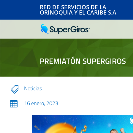
RED DE SERVICIOS DE LA
ORINOQUIA Y EL CARIBE S.A
PREMIATÓN SUPERGIROS
Noticias

16 enero, 2023
