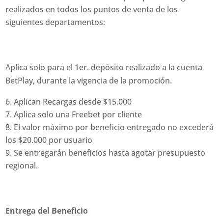
realizados en todos los puntos de venta de los
siguientes departamentos:
Aplica solo para el 1er. depósito realizado a la cuenta
BetPlay, durante la vigencia de la promoción.
Aplican Recargas desde $15.000
Aplica solo una Freebet por cliente
El valor máximo por beneficio entregado no excederá
los $20.000 por usuario
Se entregarán beneficios hasta agotar presupuesto
regional.
Entrega del Beneficio