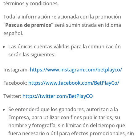
términos y condiciones.
Toda la información relacionada con la promoción
“
Pascua de premios”
será suministrada en idioma
español.
Las únicas cuentas válidas para la comunicación
serán las siguientes:
Instagram:
https://www.instagram.com/betplayco/
Facebook:
https://www.facebook.com/BetPlayCo/
Twitter:
https://twitter.com/BetPlayCO
Se entenderá que los ganadores, autorizan a la
Empresa, para utilizar con fines publicitarios, su
nombre y fotografía, sin limitación del tiempo que
fuera necesario o útil para efectos promocionales, sin