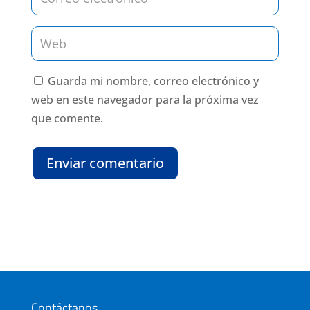
Guarda mi nombre, correo electrónico y
web en este navegador para la próxima vez
que comente.
Enviar comentario
Contáctanos