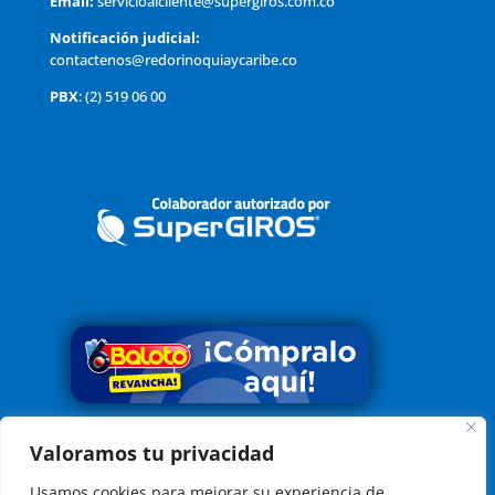
Email:
servicioalcliente@supergiros.com.co
Notificación judicial:
contactenos@redorinoquiaycaribe.co
PBX
: (2) 519 06 00
Valoramos tu privacidad
Conoce nuestra Política Tratamiento de Datos
Aquí
Usamos cookies para mejorar su experiencia de