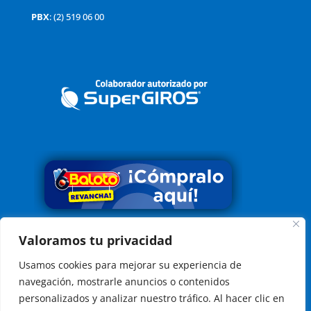
PBX
: (2) 519 06 00
Valoramos tu privacidad
Conoce nuestra Política Tratamiento de Datos
Aquí
Usamos cookies para mejorar su experiencia de
Aviso Legal:
El uso de esta página web y sus servicios, es indicación
navegación, mostrarle anuncios o contenidos
de aceptación de los
Términos de Uso
personalizados y analizar nuestro tráfico. Al hacer clic en